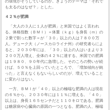
の環境がそうしているのか。きょうのテーマは「それで
も太るのはなぜ？」とした。
４２％が肥満
「大人の３人に１人が肥満」と米国ではよく言われ
る。体格指数（ＢＭＩ）＝体重（ｋｇ）を身長（ｍ）の
２乗で割った数字＝が「３０」以上の人は７８００万
人。デューク大（ノースカロライナ州）の研究者らによ
ると、２０３０年には、「３０」以上の人はいまより３
２００万人増え、全体の４２％に達する。米国での肥満
は１９８０、９０年代に急増した。そのころの勢いが続
けば、５０％を上回っていたところで、「増加傾向が鈍
った」と言えなくもないらしいのだが、増えていること
に変わりはない。
一方、ＢＭＩが「４０」以上の極端な肥満の人は現在
の６％から、２０３０年には１１％に増える。「４０」
以上は、身長１６５センチだと１１０キロである。肥満
は糖尿病や心臓病の原因の一つとなる。肥満の人、極端