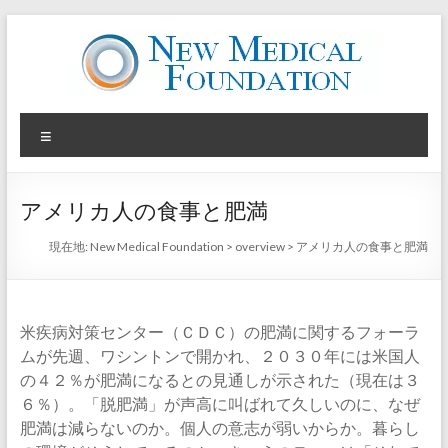
コ
ン
テ
ン
ツ
New
へ
メ
ス
Medical
ニ
キ
ュ
ッ
Foundation
プ
ー
アメリカ人の食事と肥満
Your
現在地:
New Medical Foundation
>
overview
>
アメリカ人の食事と肥満
Health
is
your
Wealth
米疾病対策センター（ＣＤＣ）の肥満に関するフォーラ
ムが先週、ワシントンで開かれ、２０３０年には米国人
の４２％が肥満になるとの見通しが示された（現在は３
６％）。「脱肥満」が声高に叫ばれて久しいのに、なぜ
肥満は減らないのか。個人の意志が弱いからか。暮らし