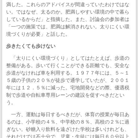
満した。これらのアドバイスが間違っていたわけではな
い。ではなぜ、太るのか。肥満しやすい環境の中で暮ら
しているからだ」と指摘した。また、討論会の参加者は
「一つの施策では、肥満は解消されない。太りにくい環
境づくりが必要」と話した。
歩きたくても歩けない
「太りにくい環境づくり」としてはたとえば、歩道の
整備がある。歩いて行くことができる距離でも、安全な
歩道がなければ車を利用する。１９７７年には、５～１
５歳の子供の２０％が徒歩で通学していたが、２００１
年には１２．５％に減った。宅地開発などの際、優遇税
制で歩道や自転車専用レーンの建設を促すべきだとい
う。
一方、運動は毎日するべきだが、体育の授業が毎日あ
るのは、小学校の４％、中学校の８％、高校の２％に過
ぎない。砂糖入り飲料を遠ざけた学校は多いけれども、
それだけでは不十分で、児童・生徒には毎日６０分以上