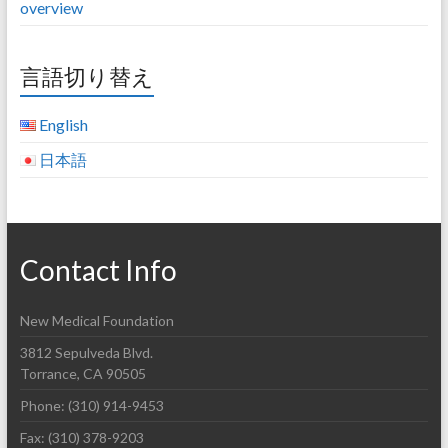
overview
言語切り替え
English
日本語
Contact Info
New Medical Foundation
3812 Sepulveda Blvd.
Torrance, CA 90505
Phone: (310) 914-9453
Fax: (310) 378-9203