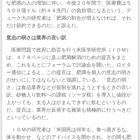
な肥満の人の増加に伴い、今後２０年間で、医療費は５
５００億ドル（約４４兆円）の負担増になるという。デ
ューク大の研究者は「肥満の割合が増えなければ、それ
だけ節約できるのだ」と訴えた。
意志の弱さは業界の言い訳
医療問題で政府に助言を行う米医学研究所（ＩＯＭ）
は、４７８ページに及ぶ肥満解消のための提言をまと
め、これをもとにフォーラムで討論会を開いた。ロイタ
ー通信によると、この提言は、肥満を個人の意志の弱さ
のせいにしてはならないと強調している。「意志の弱
さ」は食品業界などが規制を逃れようとするときの言い
訳。砂糖入り飲料への課税（ソーダ税）を導入し値段が
上がっても、太る人はがまんできずに飲むというもの
だ。提言は、業界が反発する施策も積極的に行うべきだ
といっているのだ。
ＩＯＭの研究者は「米国民は何年も、食べ過ぎるな、
体を動かせ、などのアドバイスを聞かされ、その間も肥